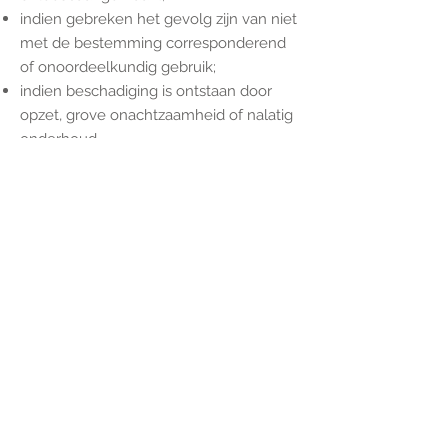
indien gebreken het gevolg zijn van niet
met de bestemming corresponderend
of onoordeelkundig gebruik;
indien beschadiging is ontstaan door
opzet, grove onachtzaamheid of nalatig
onderhoud.
6.5 Het is mogelijk dat &Champagne op
haar internetsite links opneemt naar
andere internetsites. &Champagne is
niet verantwoordelijk voor de inhoud
van de internetsite waarnaar wordt
verwezen of het gebruik dat ervan kan
worden gemaakt.
Artikel 7. Overmacht
7.1 In geval van overmacht is
&Champagne niet gehouden haar
verplichtingen jegens de Koper na te